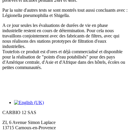
prélevés et incubés pendant 24H et 48H.
Par la suite d'autres tests se sont montrés tout aussi concluants avec :
Légionella pneumophilia et Shigella.
A ce jour seules les évaluations de durées de vie en phase
industrielle restent en cours de détermination. Pour cela nous
travaillons conjointement avec des fabricants de filtres, avec qui
nous réalisons des stations prototypes de filtration d'eaux
industrielles.
Toutefois ce produit est d'ores et déjà commercialisé et disponible
pour la réalisation de "points d'eau potabilisés" pour des pays
d'Amérique centrale, d'Asie et d'Afrique dans des hôtels, écoles ou
petites communautés.
....Merci de l'intérêt que vous portez à nos produits, et à très
bientôt !
CARBIO 12 SAS
ZI, 6 Avenue Simon Laplace
13715 Carnoux-en-Provence