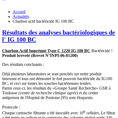
Accueil
Actualités
Charbon actif bactéricide IG 100 BC
Résultats des analyses bactériologiques de
l' IG 100 BC
Charbon Actif Imprégné Type C 1220 IG 100 BC
Bactéricide !
Produit breveté (Brevet N°INPI-06-01200)
Des résultats concluants :
Déjà plusieurs laboratoires se sont penchés sur notre produit
innovant et tous ont démontré le fort pouvoir bactéricide du IG100
BC, et ceci sur toutes les souches bactériennes testées.
Parmi ceux-ci, les résultats du «Groupe Santé Recherche» GSR à
Toulouse
(centre de recherche clinique agrée)
et du centre
antipoison de l'Hopital de Pontoise (95)
s
ont éloquents.
Protocole :
6
Chaque cartouche filtrante a été inoculée avec 10
cellules. Le filtrat
a été remis en culture et le comptage des colonies réalisé après 24h