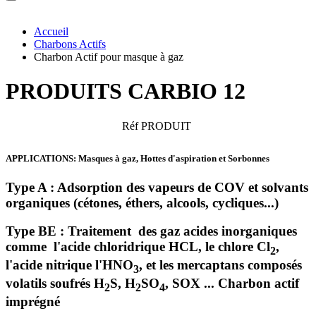
Accueil
Charbons Actifs
Charbon Actif pour masque à gaz
PRODUITS CARBIO 12
Réf PRODUIT
APPLICATIONS: Masques à gaz, Hottes d'aspiration et Sorbonnes
Type A
: Adsorption des vapeurs de COV et solvants
organiques (cétones, éthers, alcools, cycliques...)
Type BE
: Traitement des gaz acides inorganiques
comme l'acide chloridrique HCL, le chlore
Cl
,
2
l'acide nitrique l'HNO
, et les mercaptans composés
3
volatils soufrés H
S,
H
SO
, SOX ... Charbon actif
2
2
4
imprégné